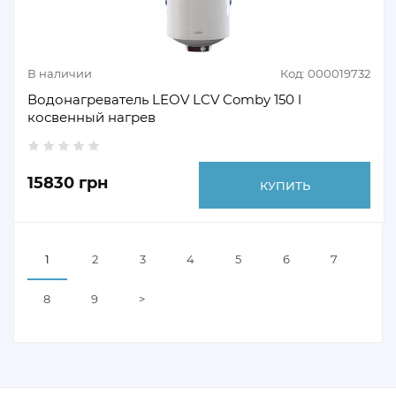
В наличии
Код: 000019732
Водонагреватель LEOV LCV Comby 150 l
косвенный нагрев
15830 грн
КУПИТЬ
1
2
3
4
5
6
7
8
9
>