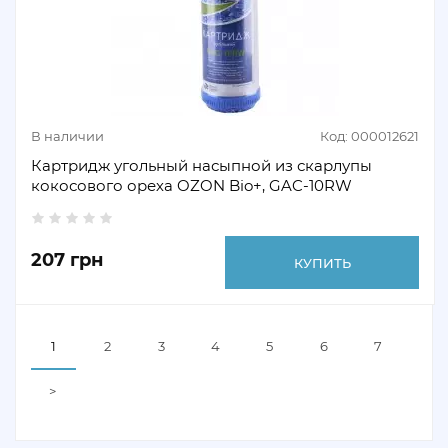
В наличии
Код: 000012621
Картридж угольный насыпной из скарлупы
кокосового ореха OZON Bio+, GAC-10RW
207 грн
КУПИТЬ
1
2
3
4
5
6
7
>