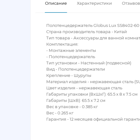
Описание
Характеристики
Отзывов 
Полотенцедержатель Globus Lux SS8402-60
Страна производитель товара - Китай
Тип товара - Аксессуары для ванной комна
Комплектация:
- Монтажные элементы
- Полотенцедержатель
Тип установки - Настенный (подвесной)
Вид - Полотенцедержатели
Крепление - Шурупы
Материал изделия - нержавеющая сталь (SU
Цвет изделия - нержавеющая сталь
Габариты упаковки (ВхШхГ): 65.5 х 8 х 7.5 см
Габариты (ШхВ): 65.5 х 7.2 см
Вес в упаковке - 0.385 кг
Вес - 0.265 кг
Гарантия - 12 месяцев официальной гарант