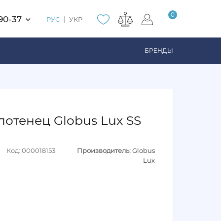
0
90-37
РУС
УКР
БРЕНДЫ
отенец Globus Lux SS
Код: 000018153
Производитель:
Globus
Lux