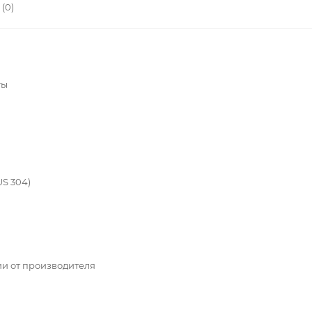
(0)
ты
S 304)
ии от производителя