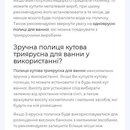
Якщо Вам потрібно недорого придбати поличку, то
можете купити металевий виріб, при цьому
рекомендуємо його встановлювати в те місце, де
менше всього буде потрапляти вода на поличку.
Також рекомендуємо звернути увагу на
одноярусні
полиці для ванної
, які можна поєднувати з
триярусними виробами.
Зручна полиця кутова
триярусна для ванни у
використанні?
Полиця кутова триярусна для ванни
максимально
зручна у використанні. Якщо Ви купуєте кутову
полицю, то можете встановити її в будь-який кут
ванної. Висоту для установки слід вибирати
залежно від зростання членів сім'ї, а також
врахувати висоту косметичних і мильних засобів, які
будуть на ній розміщено.
Якщо 3-ярусна поличка буде використовуватися для
розміщення високих баночок з мильними засобами,
то рекомендуємо залишити більше місця між