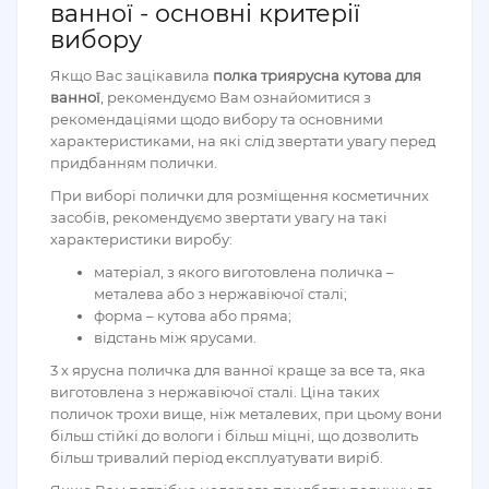
ванної - основні критерії
вибору
Якщо Вас зацікавила
полка триярусна кутова для
ванної
, рекомендуємо Вам ознайомитися з
рекомендаціями щодо вибору та основними
характеристиками, на які слід звертати увагу перед
придбанням полички.
При виборі полички для розміщення косметичних
засобів, рекомендуємо звертати увагу на такі
характеристики виробу:
матеріал, з якого виготовлена поличка –
металева або з нержавіючої сталі;
форма – кутова або пряма;
відстань між ярусами.
3 х ярусна поличка для ванної краще за все та, яка
виготовлена з нержавіючої сталі. Ціна таких
поличок трохи вище, ніж металевих, при цьому вони
більш стійкі до вологи і більш міцні, що дозволить
більш тривалий період експлуатувати виріб.