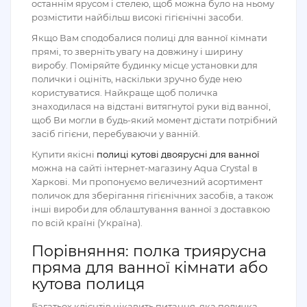
останнім ярусом і стелею, щоб можна було на ньому
розмістити найбільш високі гігієнічні засоби.
Якщо Вам сподобалися полиці для ванної кімнати
прямі, то зверніть увагу на довжину і ширину
виробу. Поміряйте будинку місце установки для
полички і оцініть, наскільки зручно буде нею
користуватися. Найкраще щоб поличка
знаходилася на відстані витягнутої руки від ванної,
щоб Ви могли в будь-який момент дістати потрібний
засіб гігієни, перебуваючи у ванній.
Купити якісні
полиці кутові двоярусні для ванної
можна на сайті інтернет-магазину Aqua Crystal в
Харкові. Ми пропонуємо величезний асортимент
поличок для зберігання гігієнічних засобів, а також
інші вироби для облаштування ванної з доставкою
по всій країні (Україна).
Порівняння: полка триярусна
пряма для ванної кімнати або
кутова полиця
Багатьох клієнтів цікавить питання, яка поличка