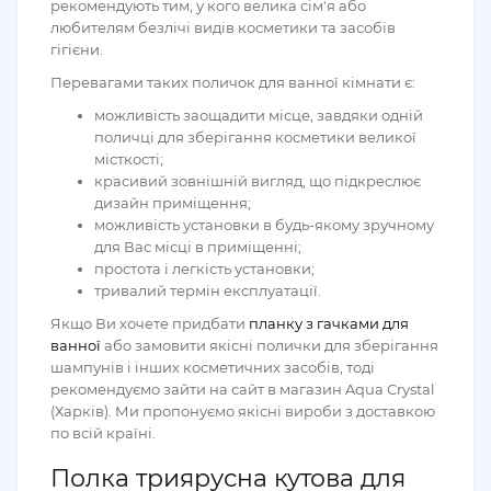
рекомендують тим, у кого велика сім'я або
любителям безлічі видів косметики та засобів
гігієни.
Перевагами таких поличок для ванної кімнати є:
можливість заощадити місце, завдяки одній
поличці для зберігання косметики великої
місткості;
красивий зовнішній вигляд, що підкреслює
дизайн приміщення;
можливість установки в будь-якому зручному
для Вас місці в приміщенні;
простота і легкість установки;
тривалий термін експлуатації.
Якщо Ви хочете придбати
планку з гачками для
ванної
або замовити якісні полички для зберігання
шампунів і інших косметичних засобів, тоді
рекомендуємо зайти на сайт в магазин Aqua Crystal
(Харків). Ми пропонуємо якісні вироби з доставкою
по всій країні.
Полка триярусна кутова для