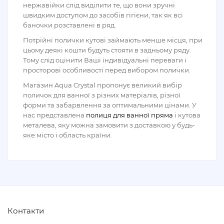
нержавійки слід виділити те, що вони зручні
швидким доступом до засобів гігієни, так як всі
баночки розставлені в ряд.
Потрійні полички кутові займають менше місця, при
цьому деякі кошти будуть стояти в задньому ряду.
Тому слід оцінити Ваші індивідуальні переваги і
просторові особливості перед вибором полички.
Магазин Aqua Crystal пропонує великий вибір
поличок для ванної з різних матеріалів, різної
форми та забарвлення за оптимальними цінами. У
нас представлена
полиця для ванної пряма
і кутова
металева, яку можна замовити з доставкою у будь-
яке місто і область країни.
Контакти