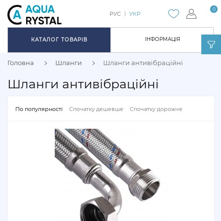
0
РУС
УКР
ІНФОРМАЦІЯ
КАТАЛОГ ТОВАРІВ
Головна
Шланги
Шланги антивібраційні
Шланги антивібраційні
По популярності
Спочатку дешевше
Спочатку дорожче