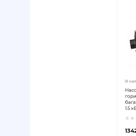
В на
Насо
гор
бага
1.5 
134