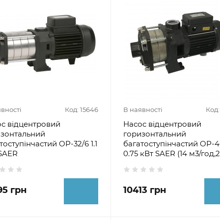
явності
Код: 15646
В наявності
Код:
с відцентровий
Насос відцентровий
изонтальний
горизонтальний
тоступінчастий OP-32/6 1.1
багатоступінчастий OP-4
SAER
0.75 кВт SAER (14 м3/год,2
95 грн
10413 грн