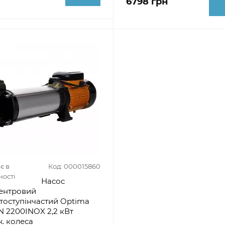
6798 грн
є в
Код: 000015860
ності
Насос
ентровий
тоступінчастий Optima
 2200INOX 2,2 кВт
. колеса