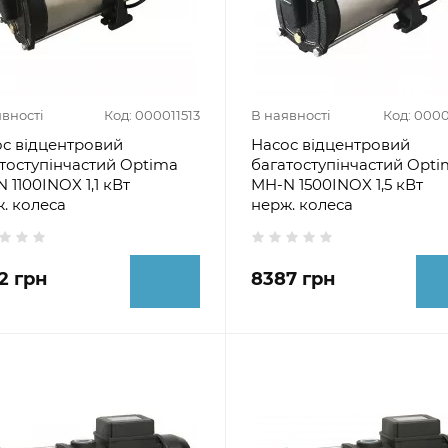
явності
Код: 000011513
В наявності
Код: 000
с відцентровий
Насос відцентровий
тоступінчастий Optima
багатоступінчастий Opti
 1100INOX 1,1 кВт
MH-N 1500INOX 1,5 кВт
. колеса
нерж. колеса
2 грн
8387 грн