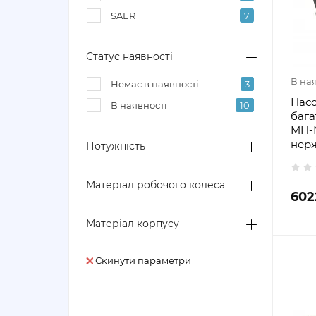
SAER
7
Статус наявності
В на
Немає в наявності
3
Насо
В наявності
10
бага
MH-N
нерж
Потужність
Матеріал робочого колеса
602
Матеріал корпусу
Скинути параметри