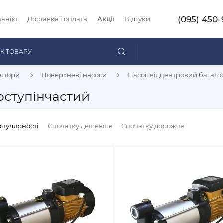
(095) 450-
панію
Доставка і оплата
Акції
Відгуки
лятори
Поверхневі насоси
Насос відцентровий багато
оступінчастий
опулярності
Спочатку дешевше
Спочатку дорожче