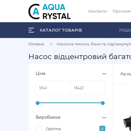
Контакти
Про ком
КАТАЛОГ ТОВАРІВ
Головна
Насосна техніка, баки та гідроакуму
Насос відцентровий багат
Ціна
По п
Виробники
Optima
6