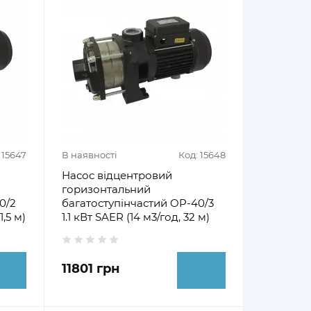
 15647
В наявності
Код: 15648
Насос відцентровий
горизонтальний
0/2
багатоступінчастий OP-40/3
1,5 м)
1.1 кВт SAER (14 м3/год, 32 м)
11801 грн