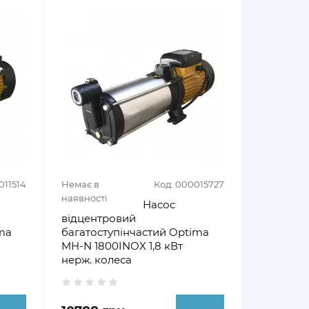
011514
Немає в
Код: 000015727
наявності
Насос
відцентровий
ma
багатоступінчастий Optima
MH-N 1800INOX 1,8 кВт
нерж. колеса