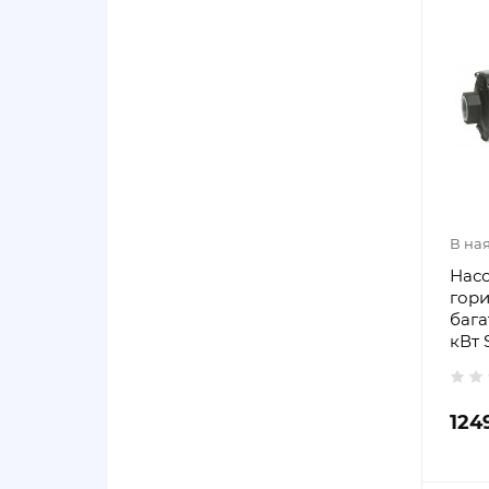
В на
Насо
гор
бага
кВт 
124