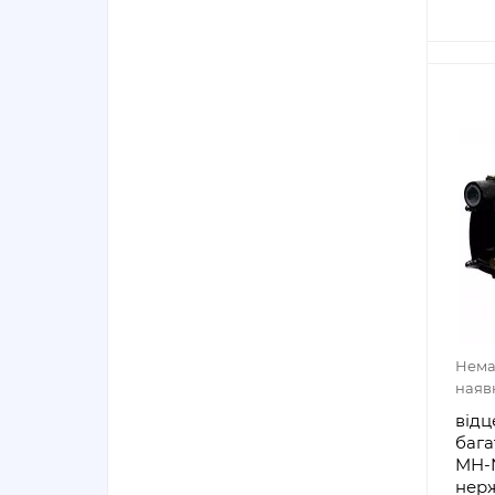
Нема
наяв
відц
бага
MH-N
нерж