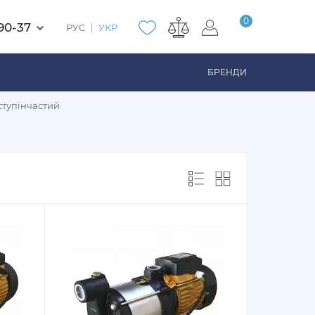
0
90-37
РУС
УКР
БРЕНДИ
ступінчастий