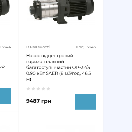
 15644
В наявності
Код: 15645
Насос відцентровий
горизонтальний
2/4
багатоступінчастий OP-32/5
0.90 кВт SAER (8 м3/год, 46,5
м)
9487 грн