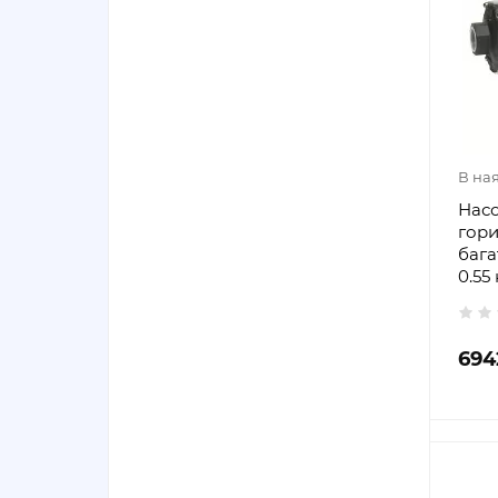
В на
Насо
гор
бага
0.55
694