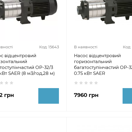
явності
Код: 15643
В наявності
Код:
с відцентровий
Насос відцентровий
изонтальний
горизонтальний
тоступінчастий OP-32/3
багатоступінчастий OP-3
 кВт SAER (8 м3/год,28 м)
0.75 кВт SAER
2 грн
7960 грн