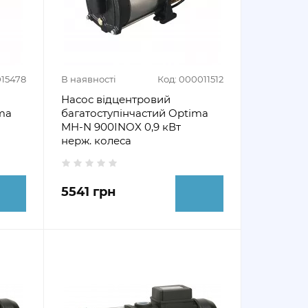
015478
В наявності
Код: 000011512
Насос відцентровий
ma
багатоступінчастий Optima
MH-N 900INOX 0,9 кВт
нерж. колеса
5541 грн