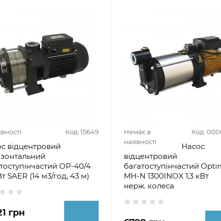
явності
Код: 15649
Немає в
Код: 000
наявності
с відцентровий
Насос
изонтальний
відцентровий
тоступінчастий OP-40/4
багатоступінчастий Opti
кВт SAER (14 м3/год, 43 м)
MH-N 1300INOX 1,3 кВт
нерж. колеса
21 грн