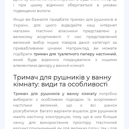
і при цьому відмінно зберігається в умовах
підвищеної вологи.
Якщо ви бажаєте придбати тримач для рушників в
Україні, для цього відвідайте наш інтернет
магазин. Настінні власники представлені у
великому асортименті. У нас представлений
великий вибір інших товарів даної категорії за
привабливими цінами. Наприклад, ви можете
підібрати
тримач для туалетного паперу настінний
,
який буде відмінно поєднуватися з іншими
елементами декору у ванній кімнаті.
Тримач для рушників у ванну
кімнату: види та особливості
Тримач для рушників у ванну кімнату
потрібно
вибирати з особливим підходом. Їх асортимент
настільки великий, що є всі шанси
розгубитися. Багато варіанти вішалок для рушників
мають настінну конструкцію, тому що в них більше
сенсу для використання простору. Настінний
варіант призначений як для великих площ, так і для