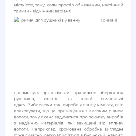
місткістю, тому, коли простір обмежений, настінний
тримач - відмінний варіант.
Тримачі
допоможуть організувати правильне зберігання
рушників, халатів та іншої домашньої
одягу. Вибираючи такі вироби у ванну кімнату, слід
враховувати, що це приміщення з високим рівнем
вологи, тому є сенс задуматися про покупку виробів
з надійних матеріалів, які захищені від впливу
вологи. Наприклад, хромована обробка виглядає
дуже сучасно, легко вписується в будь-який інтер'єр