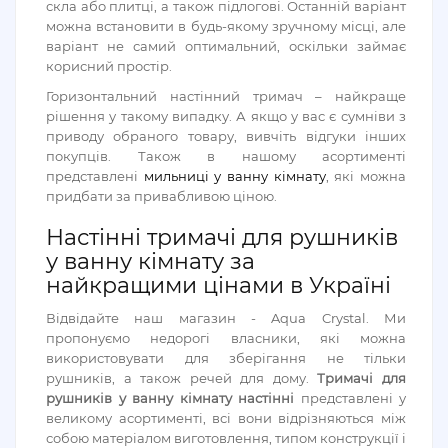
скла або плитці, а також підлогові. Останній варіант
можна встановити в будь-якому зручному місці, але
варіант не самий оптимальний, оскільки займає
корисний простір.
Горизонтальний настінний тримач – найкраще
рішення у такому випадку. А якщо у вас є сумніви з
приводу обраного товару, вивчіть відгуки інших
покупців. Також в нашому асортименті
представлені
мильниці у ванну кімнату
, які можна
придбати за привабливою ціною.
Настінні тримачі для рушників
у ванну кімнату за
найкращими цінами в Україні
Відвідайте наш магазин - Aqua Crystal. Ми
пропонуємо недорогі власники, які можна
використовувати для зберігання не тільки
рушників, а також речей для дому.
Тримачі для
рушників у ванну кімнату настінні
представлені у
великому асортименті, всі вони відрізняються між
собою матеріалом виготовлення, типом конструкції і