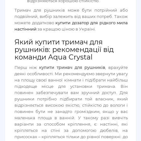
відрізняються хорошою стійкістю.
Тримач для рушників може бути потрійний або
подвійний, вибір залежить від ваших потреб. Також
можете додатково
купити дозатор для рідкого мила
настінний
за кращою ціною в Україні.
Який купити тримач для
рушників: рекомендації від
команди Aqua Crystal
Перш ніж
купити тримач для рушників
, врахуйте
деякі особливості. Ми рекомендуємо звернути увагу
на площу своєї ванної кімнати і підібрати найбільш
підходяще місце для установки тримача. Він
повинен забезпечувати вам зручний доступ. Для
рушники потрібно підбирати той власник, який
відрізняється високою якістю, стійкістю до вологи і
повинен бути не занадто громіздким, якщо у вас
маленька площа в ванній. У такому разі вивчіть
варіанти за способом кріплення, є: настінні, які
кріпляться на стіні за допомогою дюбелів, на
присосках – кріпляться тільки до рівної поверхні: до