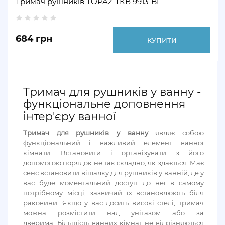
Тримач рушників TOPAZ ТКВ 9913-BL
684 грн
КУПИТИ
Тримач для рушників у ванну -
функціональне доповнення
інтер'єру ванної
Тримач для рушників у ванну
являє собою
функціональний і важливий елемент ванної
кімнати. Встановити і організувати з його
допомогою порядок не так складно, як здається. Має
сенс встановити вішалку для рушників у ванній, де у
вас буде моментальний доступ до неї в самому
потрібному місці, зазвичай їх встановлюють біля
раковини. Якщо у вас досить високі стелі, тримач
можна розмістити над унітазом або за
дверима. Більшість ванних кімнат не відрізняються