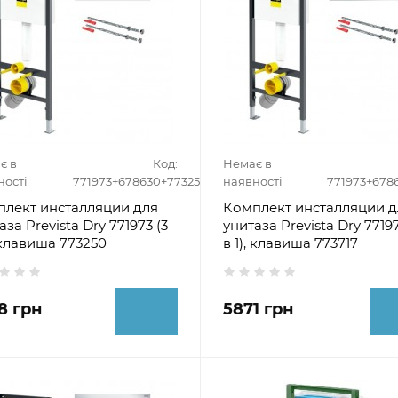
є в
Код:
Немає в
ності
771973+678630+773250
наявності
771973+678
лект инсталляции для
Комплект инсталляции д
аза Prevista Dry 771973 (3
унитаза Prevista Dry 77197
, клавиша 773250
в 1), клавиша 773717
8 грн
5871 грн