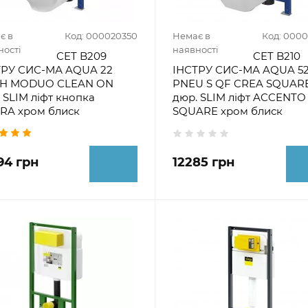
є в
Код: 000020350
Немає в
Код: 000
ності
наявності
CET B209
CET B210
ТРУ СИС-МА AQUA 22
ІНСТРУ СИС-МА AQUA 5
H MODUO CLEAN ON
PNEU S QF CREA SQUAR
 SLIM ліфт кнопка
дюр. SLIM ліфт ACCENTO
RA хром блиск
SQUARE хром блиск
94 грн
12285 грн