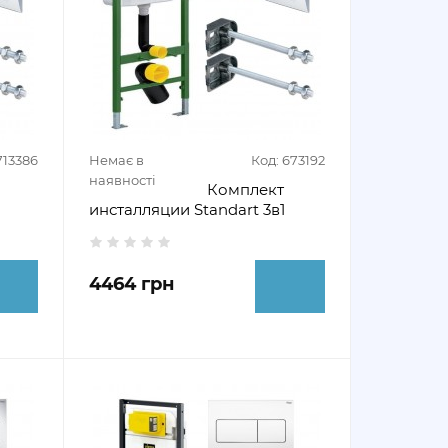
713386
Немає в
Код: 673192
наявності
Комплект
инсталляции Standart 3в1
4464 грн