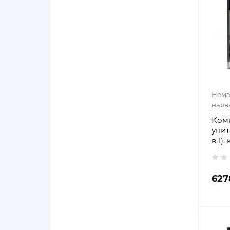
Нема
наяв
Комп
унит
в 1)
627