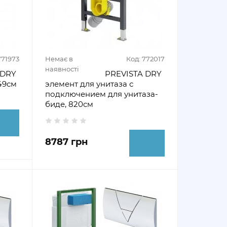
771973
Немає в
Код: 772017
наявності
 DRY
PREVISTA DRY
49см
элемент для унитаза с
подключением для унитаза-
биде, 820см
8787 грн