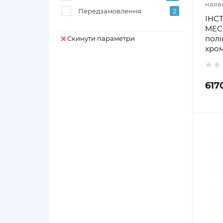
наяв
Передзамовлення
2
ІНС
MECH
полі
Скинути параметри
хром
617