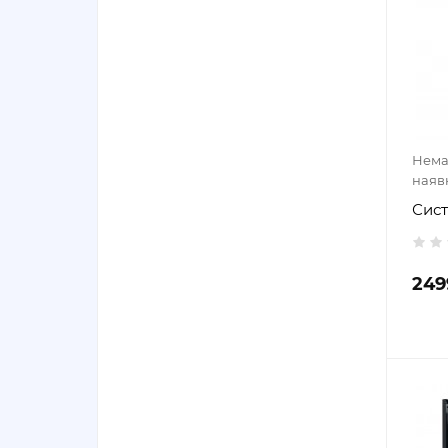
Нема
наяв
Сист
249