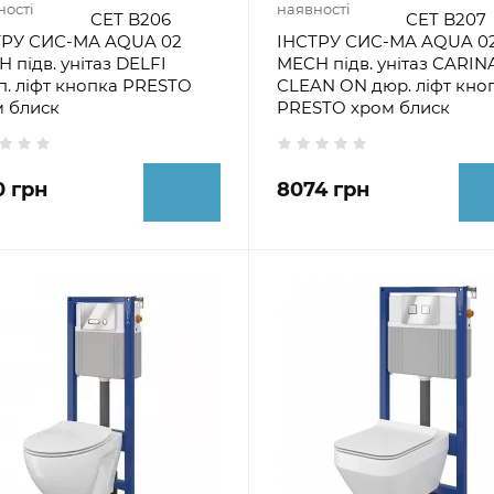
ності
наявності
CET B206
CET B207
ТРУ СИС-МА AQUA 02
ІНСТРУ СИС-МА AQUA 0
 підв. унітаз DELFI
MECH підв. унітаз CARIN
п. ліфт кнопка PRESTO
CLEAN ON дюр. ліфт кно
 блиск
PRESTO хром блиск
0 грн
8074 грн