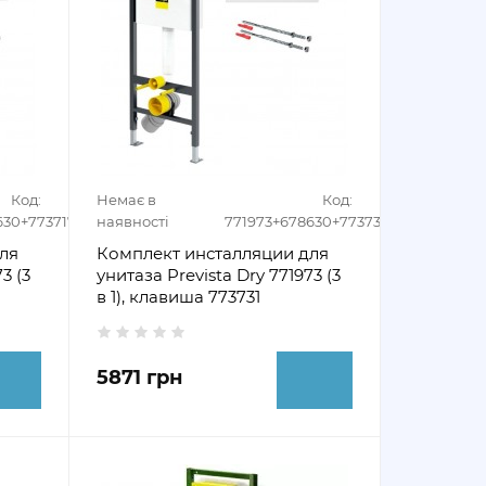
Код:
Немає в
Код:
630+773717
наявності
771973+678630+773731
ля
Комплект инсталляции для
3 (3
унитаза Prevista Dry 771973 (3
в 1), клавиша 773731
5871 грн