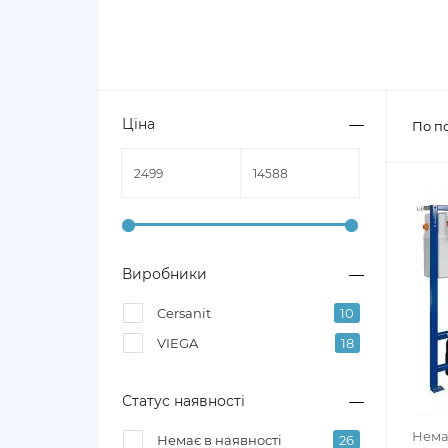
Ціна
По п
Виробники
Cersanit
10
VIEGA
18
Статус наявності
Нема
Немає в наявності
26