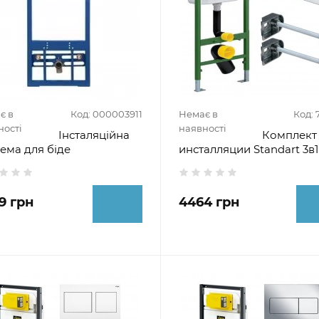
є в
Код: 000003911
Немає в
Код: 
ності
наявності
Інсталяційна
Комплект
ема для біде
инсталляции Standart 3в1
9 грн
4464 грн