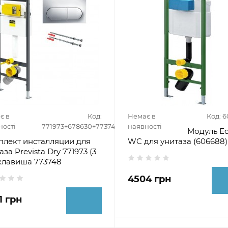
є в
Код:
Немає в
Код: 
ності
771973+678630+773748
наявності
Модуль E
лект инсталляции для
WC для унитаза (606688)
аза Prevista Dry 771973 (3
, клавиша 773748
4504 грн
1 грн