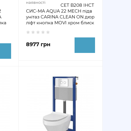
наявності
CET B208 ІНСТ
2
СИС-МА AQUA 22 MECH підв
A
унітаз CARINA CLEAN ON дюр
пка
ліфт кнопка MOVI хром блиск
8977 грн