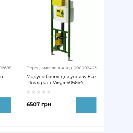
606688
Передзамовлення
Код: 000002403
co
Модуль-бачок для унітазу Eco
Plus фронт Viega 606664
6507 грн