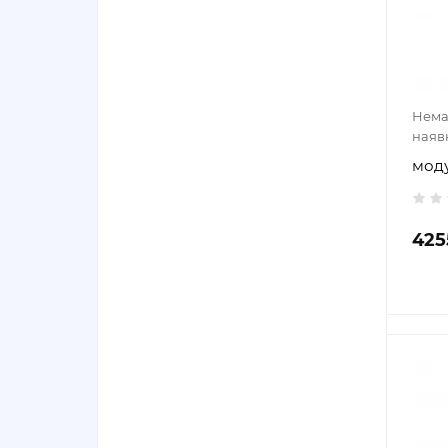
Нема
наяв
моду
425