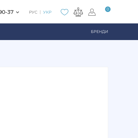
0
90-37
РУС
УКР
БРЕНДИ