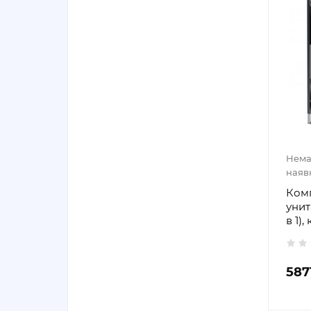
Нема
наяв
Комп
унит
в 1)
587