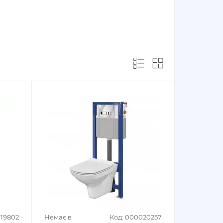
019802
Немає в
Код: 000020257