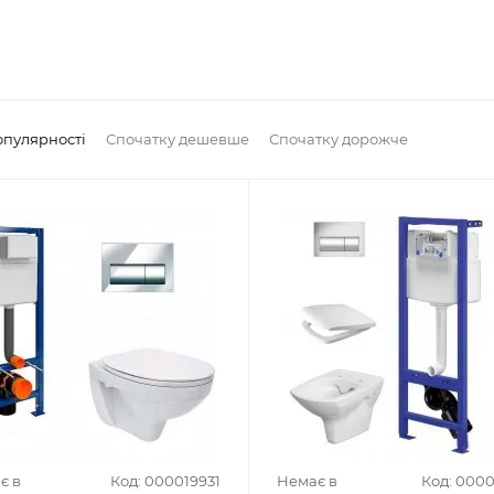
опулярності
Спочатку дешевше
Спочатку дорожче
є в
Код: 000019931
Немає в
Код: 000