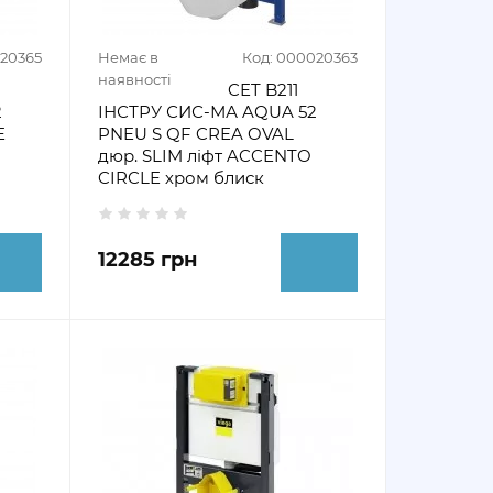
020365
Немає в
Код: 000020363
наявності
CET B211
2
ІНСТРУ СИС-МА AQUA 52
E
PNEU S QF CREA OVAL
дюр. SLIM ліфт ACCENTO
CIRCLE хром блиск
12285 грн