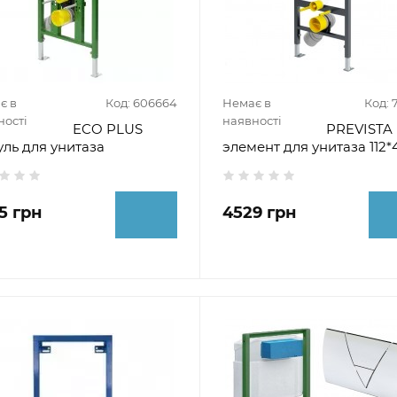
є в
Код: 606664
Немає в
Код: 
ності
наявності
ECO PLUS
PREVISTA
ль для унитаза
элемент для унитаза 112*
5 грн
4529 грн