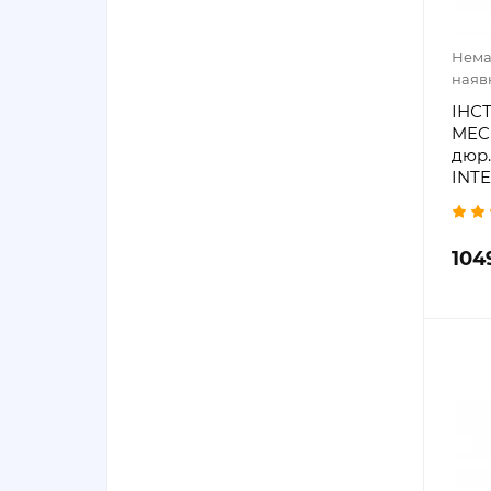
Нема
наяв
ІНС
MEC
дюр.
INTE
104