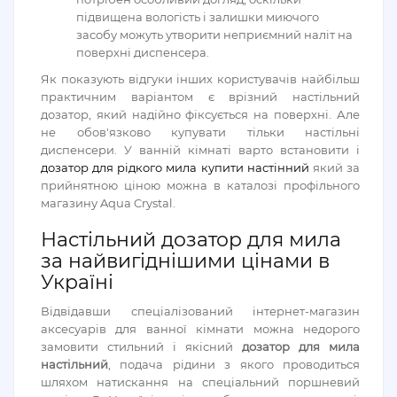
підвищена вологість і залишки миючого
засобу можуть утворити неприємний наліт на
поверхні диспенсера.
Як показують відгуки інших користувачів найбільш
практичним варіантом є врізний настільний
дозатор, який надійно фіксується на поверхні. Але
не обов'язково купувати тільки настільні
диспенсери. У ванній кімнаті варто встановити і
дозатор для рідкого мила купити настінний
який за
прийнятною ціною можна в каталозі профільного
магазину Aqua Crystal.
Настільний дозатор для мила
за найвигіднішими цінами в
Україні
Відвідавши спеціалізований інтернет-магазин
аксесуарів для ванної кімнати можна недорого
замовити стильний і якісний
дозатор для мила
настільний
, подача рідини з якого проводиться
шляхом натискання на спеціальний поршневий