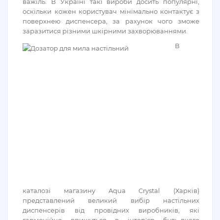
важіль. В Україні такі вироби досить популярні,
оскільки кожен користувач мінімально контактує з
поверхнею диспенсера, за рахунок чого зможе
заразитися різними шкірними захворюваннями.
В
каталозі магазину Aqua Crystal (Харків)
представлений великий вибір настільних
диспенсерів від провідних виробників, які
гармонійно впишуться в інтер'єр будь-якого