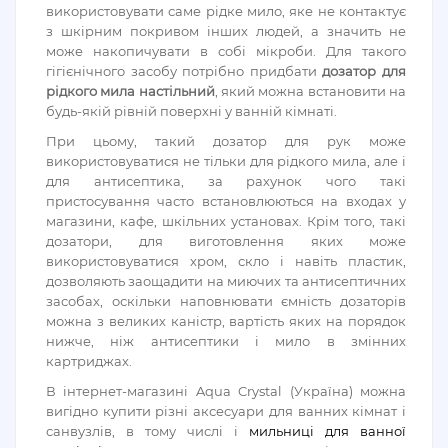
використовувати саме рідке мило, яке не контактує
з шкірним покривом інших людей, а значить не
може накопичувати в собі мікроби. Для такого
гігієнічного засобу потрібно придбати
дозатор для
рідкого мила настільний
, який можна встановити на
будь-якій рівній поверхні у ванній кімнаті.
При цьому, такий дозатор для рук може
використовуватися не тільки для рідкого мила, але і
для антисептика, за рахунок чого такі
пристосування часто встановлюються на входах у
магазини, кафе, шкільних установах. Крім того, такі
дозатори, для виготовлення яких може
використовуватися хром, скло і навіть пластик,
дозволяють заощадити на миючих та антисептичних
засобах, оскільки наповнювати ємність дозаторів
можна з великих каністр, вартість яких на порядок
нижче, ніж антисептики і мило в змінних
картриджах.
В інтернет-магазині Aqua Crystal (Україна) можна
вигідно купити різні аксесуари для ванних кімнат і
санвузлів, в тому числі і
мильниці для ванної