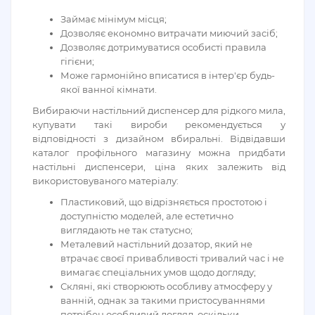
Займає мінімум місця;
Дозволяє економно витрачати миючий засіб;
Дозволяє дотримуватися особисті правила
гігієни;
Може гармонійно вписатися в інтер'єр будь-
якої ванної кімнати.
Вибираючи настільний диспенсер для рідкого мила,
купувати такі вироби рекомендується у
відповідності з дизайном вбиральні. Відвідавши
каталог профільного магазину можна придбати
настільні диспенсери, ціна яких залежить від
використовуваного матеріалу:
Пластиковий, що відрізняється простотою і
доступністю моделей, але естетично
виглядають не так статусно;
Металевий настільний дозатор, який не
втрачає своєї привабливості тривалий час і не
вимагає спеціальних умов щодо догляду;
Скляні, які створюють особливу атмосферу у
ванній, однак за такими пристосуваннями
потрібен особливий догляд, оскільки