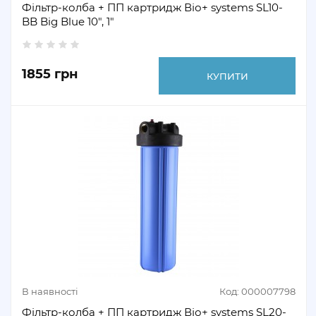
Фільтр-колба + ПП картридж Віо+ systems SL10-
BB Big Blue 10", 1"
1855 грн
КУПИТИ
В наявності
Код: 000007798
Фільтр-колба + ПП картридж Віо+ systems SL20-