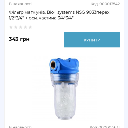
В наявності
Код: 000013542
Фільтр магн.унів. Bio+ systems NSG 9033перех
1/2*3/4" + осн. частина 3/4*3/4"
343 грн
КУПИТИ
В наявності
Код: 000004631