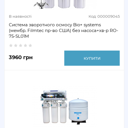
В наявності
Код: 000009045
Система зворотного осмосу Bio+ systems
(мембр. Filmtec пр-во США) без насоса+хв-р RO-
75-SL01M
3960 грн
КУПИТИ