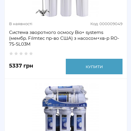
В наявності
Код: 000009049
Система зворотного осмосу Bio+ systems
(мембр. Filmtec пр-во США) з насосом+хв-р RO-
75-SL03M
5337 грн
КУПИТИ