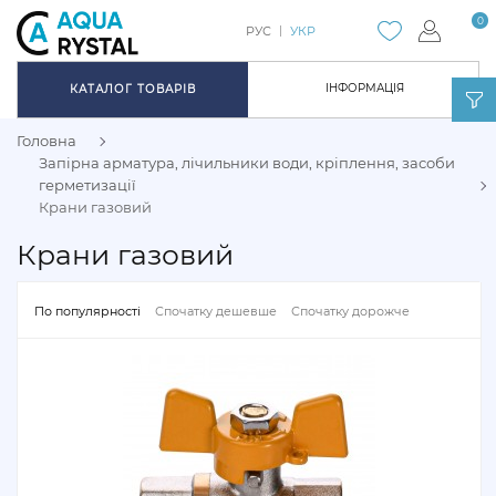
0
РУС
УКР
ІНФОРМАЦІЯ
КАТАЛОГ ТОВАРІВ
Головна
Запірна арматура, лічильники води, кріплення, засоби
герметизації
Крани газовий
Крани газовий
По популярності
Спочатку дешевше
Спочатку дорожче