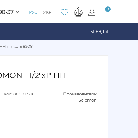
0
90-37
РУС
УКР
БРЕНДЫ
 НН никель 8208
ON 1 1/2"х1" НН
Код: 000017216
Производитель:
Solomon