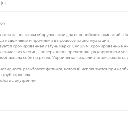
(0)
mon
тся на польском оборудовании для европейских компаний в Ки
тся надежными и прочными в процессе их эксплуатации
ьзуется хромированная латунь марки CW 617N. Хромированные н
нических частиц к поверхности, предотвращая коррозию и уве
мендовала себя на рынке Украины как изделия, отвечающие ев
новидность резьбового фитинга, который используется при нео
в трубопровода.
ойств с внутренни