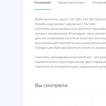
Описание
Характеристики
Отзывов 
8208 Ниппель, хром 1 1/4"x3/4" НН (827)Solo
Резьба наружная/ наружная 1 1/4"x3/4"
Ниппель хромированный Solomon производи
лучших материалов, благодаря чему являе
Для изготовления ниппеля Solomon испол
исключающей прилипание чужеродных меха
Продукция бренда Solomon отлично зареко
.
Ниппель хромированный Solomon - это раз
герметичного присоединения двух отрезко
Ниппель используется для соединения устр
Вы смотрели