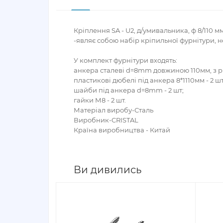
Кріплення SA - U2, д/умивальника, ф 8/110 м
-являє собою набір кріпильної фурнітури, 
У комплект фурнітури входять:
анкера сталеві d=8mm довжиною 110мм, з р
пластикові дюбелі під анкера 8*1110мм - 2 шт
шайби під анкера d=8mm - 2 шт;
гайки М8 - 2 шт.
Матеріал виробу-Сталь
Виробник-CRISTAL
Країна виробництва - Китай
Ви дивились