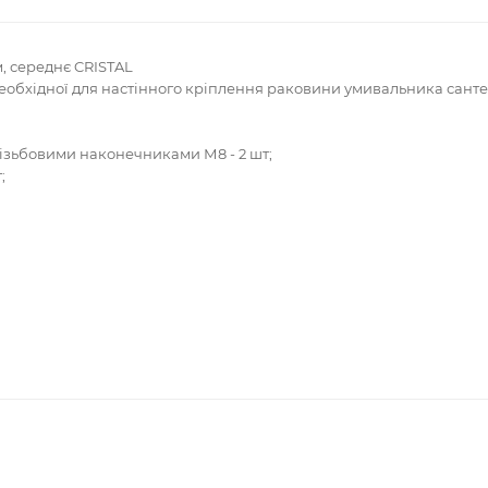
м, середнє CRISTAL
необхідної для настінного кріплення раковини умивальника сант
ізьбовими наконечниками М8 - 2 шт;
;