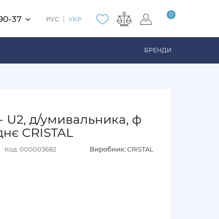
0
90-37
РУС
УКР
БРЕНДИ
- U2, д/умивальника, ф
еднє CRISTAL
Код: 000003682
Виробник:
CRISTAL