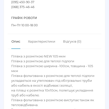
(095) 450-90-37
(068) 375-46-46
ГРАФІК РОБОТИ
Пн-Пт 10:00-18:00
Опис
Характеристики
Відгуків (0)
Плівка з розміткою NEW 105 мкм
Плівка з розміткою для теплої підлоги
Плівка з розміткою ширина -100см, товщина - 105
мкм
Плівка фольгована з розміткою для теплої підлоги
укладається на утеплювач під обігрівальні труби
або кабель в якості відбиває ізоляції,
на плівці є розмітка 10х10см, полегшує укладання
труб або кабелю.
Плівка фольгована з розміткою виступає також як
тепловідбивача.