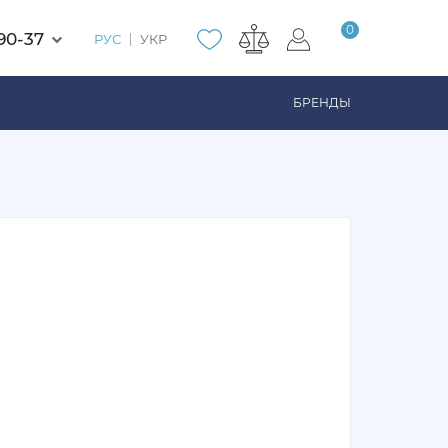
0
90-37
РУС
УКР
БРЕНДЫ