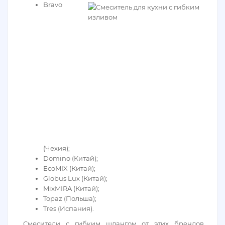
Bravo
(Чехия);
Domino (Китай);
EcoMIX (Китай);
Globus Lux (Китай);
MixMIRA (Китай);
Topaz (Польша);
Tres (Испания).
Смесители с гибким шлангом от этих брендов