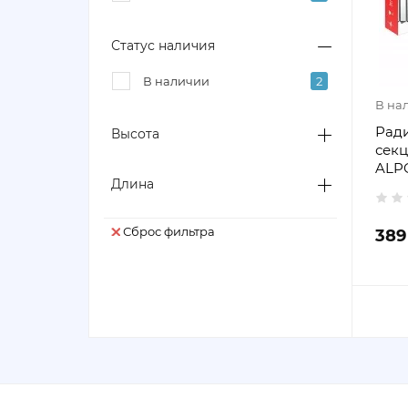
Статус наличия
В наличии
2
В на
Рад
Высота
сек
ALPO
Длина
Сброс фильтра
389