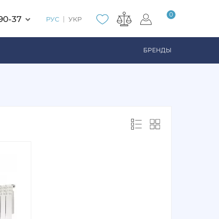
0
90-37
РУС
УКР
БРЕНДЫ