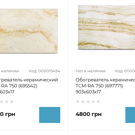
в наличии
Код: 000015454
Нет в наличии
Код: 000
греватель керамический
Обогреватель керамиче
RA 750 (695542)
ТCM-RA 750 (697771)
603х17
903х603х17
0 грн
4800 грн