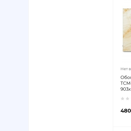
Нет 
Обо
ТCM-
903х
480