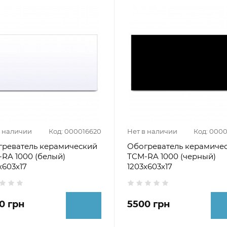
в наличии
Код: 000016620
Нет в наличии
Код: 000
греватель керамический
Обогреватель керамиче
RA 1000 (белый)
ТCM-RA 1000 (черный)
х603х17
1203х603х17
0 грн
5500 грн