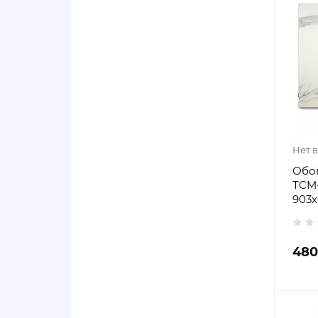
Нет 
Обо
ТCM-
903х
480