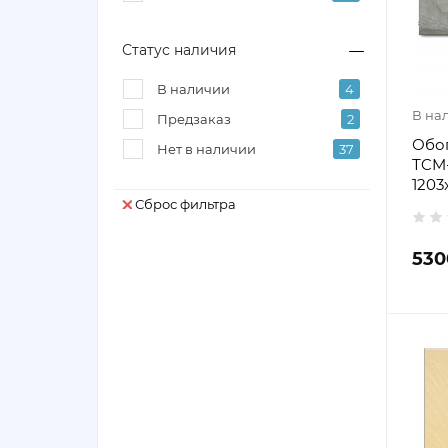
Статус наличия
В наличии
4
В на
Предзаказ
2
Обо
Нет в наличии
37
ТCM-
1203
Сброс фильтра
530