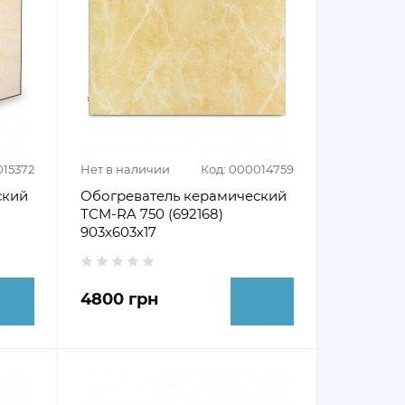
015372
Нет в наличии
Код: 000014759
ский
Обогреватель керамический
ТCM-RA 750 (692168)
903х603х17
4800 грн