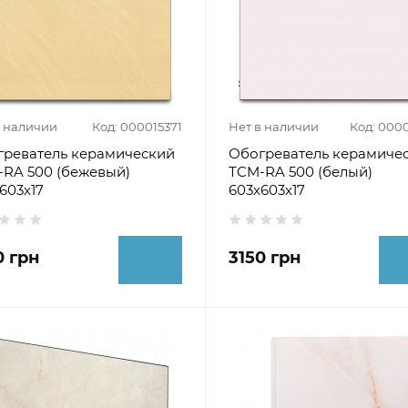
в наличии
Код: 000015371
Нет в наличии
Код: 000
греватель керамический
Обогреватель керамиче
RA 500 (бежевый)
ТCM-RA 500 (белый)
603х17
603х603х17
0 грн
3150 грн