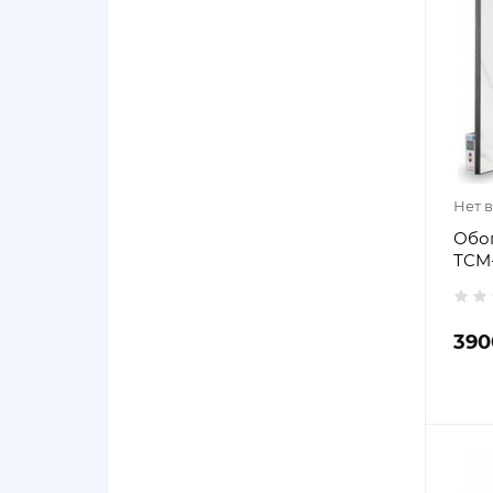
Нет 
Обо
ТCM-
390