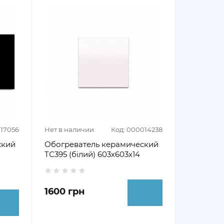
017056
Нет в наличии
Код: 000014238
ский
Обогреватель керамический
ТС395 (білий) 603х603х14
1600 грн