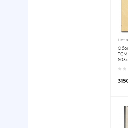
Нет 
Обо
ТCM-
603х
315