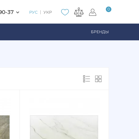
0
90-37
РУС
УКР
БРЕНДЫ