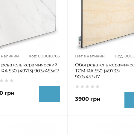
в наличии
Код: 000018766
Нет в наличии
Код: 000
греватель керамический
Обогреватель керамиче
RA 550 (49713) 903х453х17
ТCM-RA 550 (49733)
903х453х17
0 грн
3900 грн