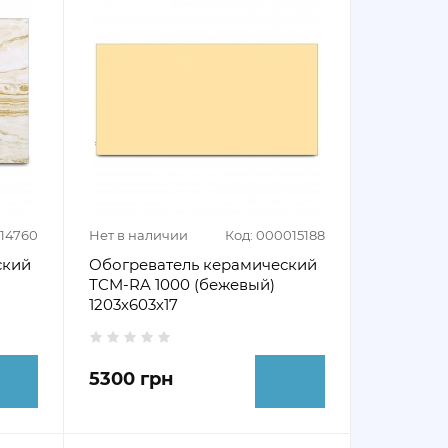
014760
Нет в наличии
Код: 000015188
ский
Обогреватель керамический
ТCM-RA 1000 (бежевый)
1203х603х17
5300 грн