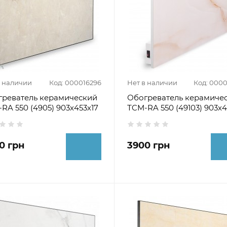
в наличии
Код: 000016296
Нет в наличии
Код: 000
греватель керамический
Обогреватель керамиче
RA 550 (4905) 903х453х17
ТCM-RA 550 (49103) 903х4
0 грн
3900 грн