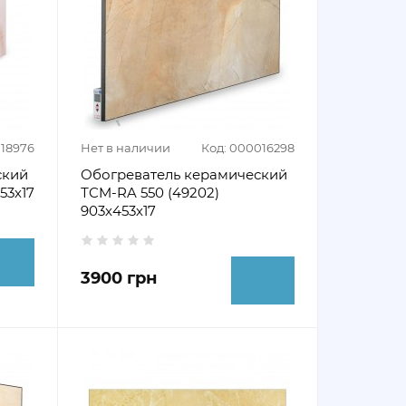
018976
Нет в наличии
Код: 000016298
ский
Обогреватель керамический
53х17
ТCM-RA 550 (49202)
903х453х17
3900 грн