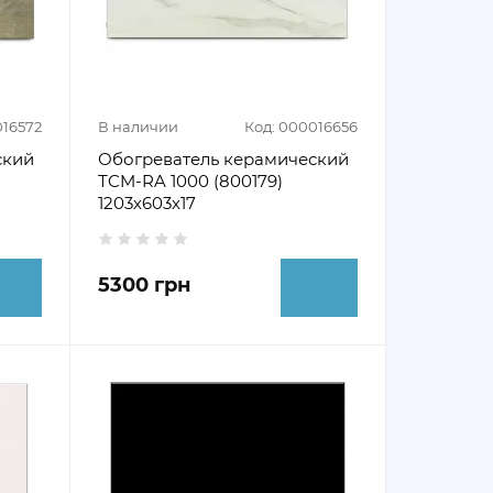
016572
В наличии
Код: 000016656
ский
Обогреватель керамический
ТCM-RA 1000 (800179)
1203х603х17
5300 грн