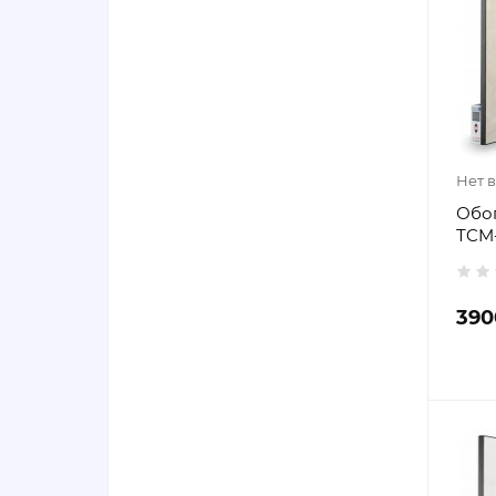
Нет 
Обо
ТCM-
390