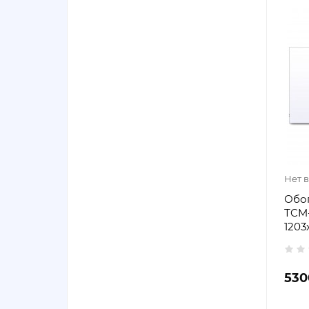
Нет 
Обо
ТCM-
1203
530