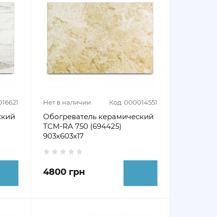
016621
Нет в наличии
Код: 000014551
ский
Обогреватель керамический
ТCM-RA 750 (694425)
903х603х17
4800 грн