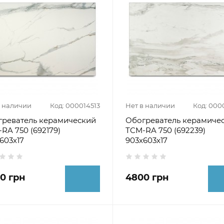
в наличии
Код: 000014513
Нет в наличии
Код: 000
греватель керамический
Обогреватель керамиче
RA 750 (692179)
ТCM-RA 750 (692239)
603х17
903х603х17
0 грн
4800 грн