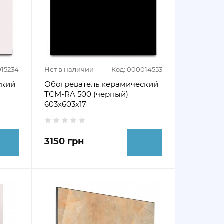
015234
Нет в наличии
Код: 000014553
ский
Обогреватель керамический
ТCM-RA 500 (черный)
603х603х17
3150 грн