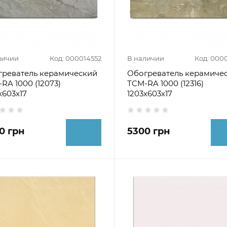
личии
Код: 000014552
В наличии
Код: 000
греватель керамический
Обогреватель керамиче
RA 1000 (12073)
ТCM-RA 1000 (12316)
х603х17
1203х603х17
0 грн
5300 грн