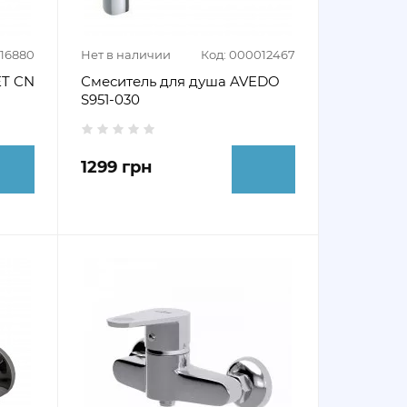
016880
Нет в наличии
Код: 000012467
ET CN
Смеситель для душа AVEDO
S951-030
1299 грн