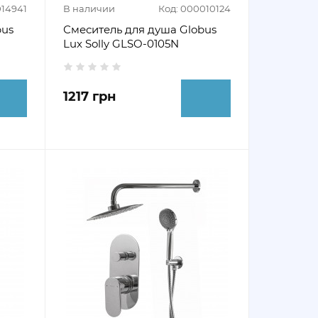
014941
В наличии
Код: 000010124
bus
Смеситель для душа Globus
Lux Solly GLSO-0105N
1217 грн