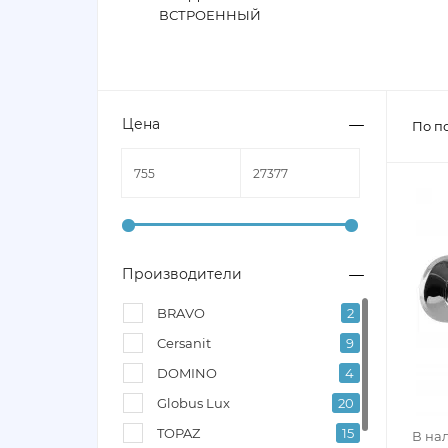
ВСТРОЕННЫЙ
Цена
По п
Производители
BRAVO
2
Cersanit
9
DOMINO
4
Globus Lux
20
TOPAZ
15
В на