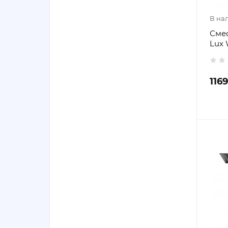
В на
Смес
Lux 
116