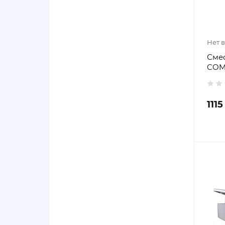
Нет 
Сме
COM
1115