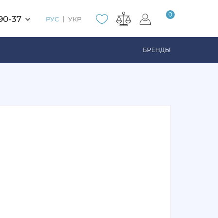
0
90-37
РУС
УКР
БРЕНДЫ