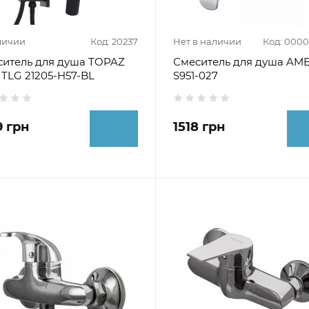
личии
Код: 20237
Нет в наличии
Код: 000
ситель для душа TOPAZ
Смеситель для душа AM
 TLG 21205-H57-BL
S951-027
9 грн
1518 грн