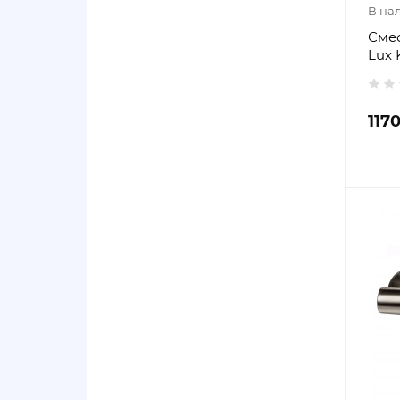
В на
Смес
Lux 
117