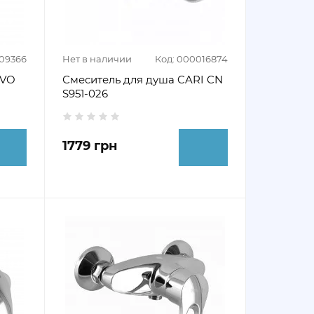
009366
Нет в наличии
Код: 000016874
AVO
Смеситель для душа CARI CN
S951-026
1779 грн