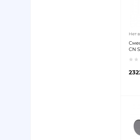
Нет 
Сме
CN S
232