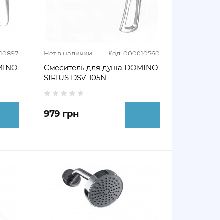
010897
Нет в наличии
Код: 000010560
MINO
Смеситель для душа DOMINO
SIRIUS DSV-105N
979 грн