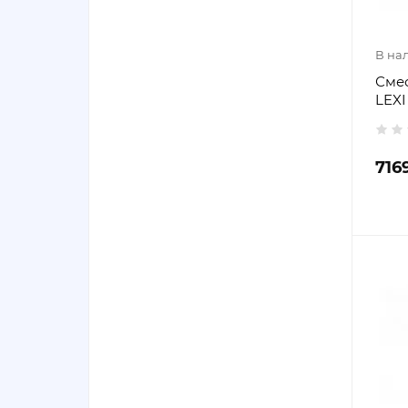
В на
Сме
LEXI
716