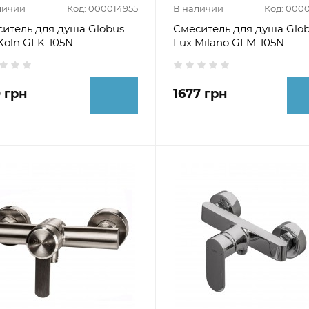
личии
Код: 000014955
В наличии
Код: 000
итель для душа Globus
Смеситель для душа Glo
Koln GLK-105N
Lux Milano GLM-105N
0 грн
1677 грн