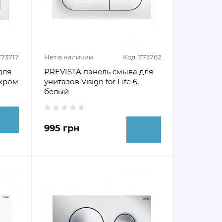
773717
Нет в наличии
Код: 773762
для
PREVISTA панель смыва для
, хром
унитазов Visign for Life 6,
белый
995 грн