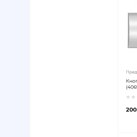
Пред
Кноп
(406
200