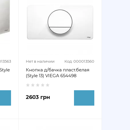
013563
Нет в наличии
Код: 000013560
Style
Кнопка д/бачка пласт.белая
(Style 13) VIEGA 654498
2603 грн