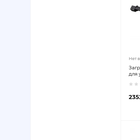
Нет 
Загр
для 
235