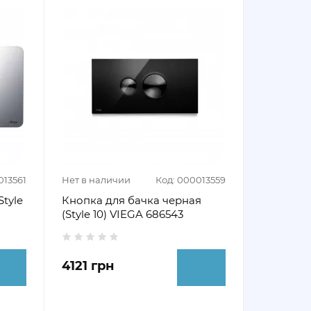
013561
Нет в наличии
Код: 000013559
tyle
Кнопка для бачка черная
(Style 10) VIEGA 686543
4121 грн