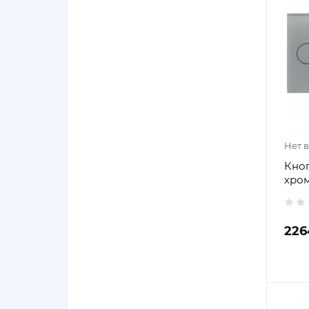
Нет 
Кноп
хром
226