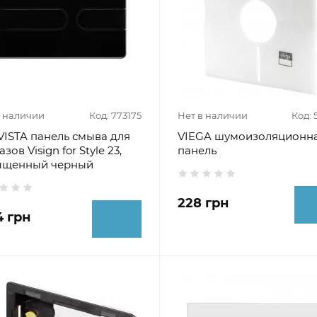
в наличии
Код: 773175
Нет в наличии
Код: 
ISTA панель смыва для
VIEGA шумоизоляционн
зов Visign for Style 23,
панель
ыщенный черный
228 грн
4 грн