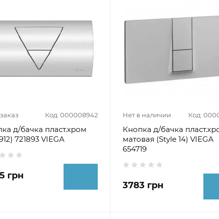
заказ
Код: 000008942
Нет в наличии
Код: 000
ка д/бачка пласт.хром
Кнопка д/бачка пласт.хр
912) 721893 VIEGA
матовая (Style 14) VIEGA
654719
5 грн
3783 грн