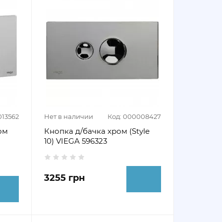
013562
Нет в наличии
Код: 000008427
ом
Кнопка д/бачка хром (Style
10) VIEGA 596323
3255 грн