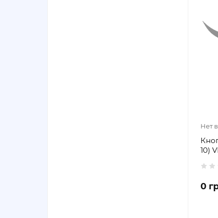
Нет 
Кноп
10) 
0 г