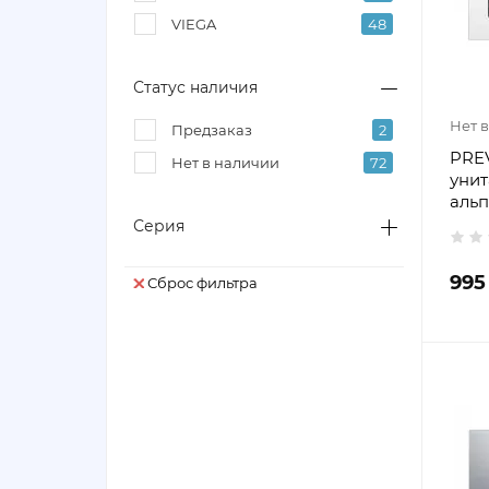
VIEGA
48
Статус наличия
Нет 
Предзаказ
2
PREV
Нет в наличии
72
унита
аль
Серия
995
Сброс фильтра