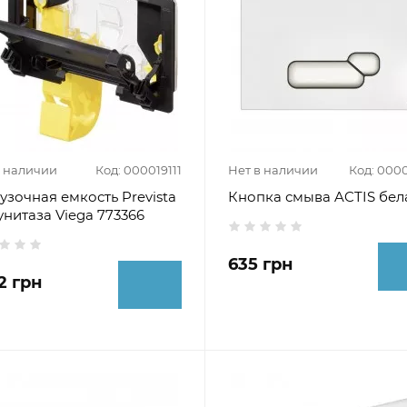
в наличии
Код: 000019111
Нет в наличии
Код: 000
узочная емкость Prevista
Кнопка смыва ACTIS бел
унитаза Viega 773366
635 грн
2 грн