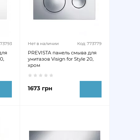
773793
Нет в наличии
Код: 773779
для
PREVISTA панель смыва для
0,
унитазов Visign for Style 20,
хром
1673 грн