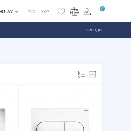
0
90-37
РУС
УКР
БРЕНДЫ