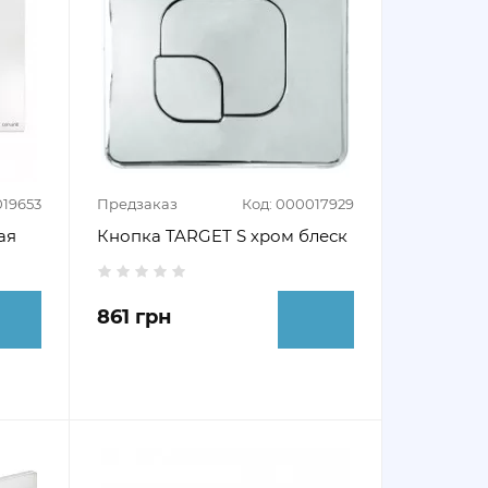
019653
Предзаказ
Код: 000017929
ая
Кнопка TARGET S хром блеск
861 грн