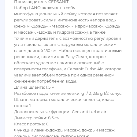
Производитель: CERSANIT
Набор LANO включает в себя
многофункциональный лейку, которая позволяет
регулировать силу и интенсивность напора воды
(режим «Дождь», «Массаж», «Гидромассаж», «Дождь
и массаж», «Дождь и гидромассаж»), а также
точечный держатель, с возможностью регулировки
угла наклона, шланг с наружным металлическим
слоем длиной 150 см. Набор оснащен практичными
решениями, такими как Easy Clean, которое
облегчает удаление накипи и отложений с
поверхности телефона, и Cersanit Turbo Air, которое
увеличивает объем потока при одновременном
снижении потребления воды.
Длина шланга: 1,5 м
Резьбовое подключение лейки: g1 / 2, 23x g 1/2 конус
Шланг: материал металлическая оплетка, класс
потока 1
Дополнительные функции:-Cersanit turbo air
Диаметр лейки: 8,5 см
Класс протока: С
Функции лейки:-дождь, массаж, дождь и массаж,
дождь и гидромассаж, гидромассаж