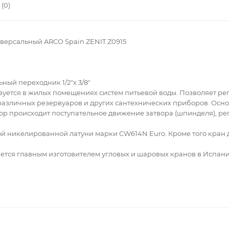
(0)
ниверсальный ARCO Spain ZENIT Z0915
ный переходник 1/2"х 3/8"
уется в жилых помещениях систем питьевой воды. Позволяет ре
азличных резервуаров и других сантехнических приборов. Основ
тор происходит поступательное движение затвора (шпинделя), р
ой никелированной латуни марки CW614N Euro. Кроме того кран
ется главным изготовителем угловых и шаровых кранов в Испани