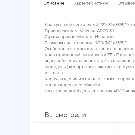
Описание
Характеристики
Отзывов 
Кран угловой вентильный 1/2"х 3/4(+3/8)" У
Производитель - Valvulas ARCO S.L.
Страна производитель - Испания
Размеры подключения - 1/2"х 3/4" ((+3/8)"
Особенностью этого крана есть дополнитель
Кран приборный вентильный ZENIT использ
водоснабжения раковины, умывальников, р
шпиндель (затвор): при нажатии на регуля
из крана.
Корпус изделия изготовлен с высокопрочн
порога коррозиестойкости
На сегодняшний день, компания ARCO явля
Вы смотрели