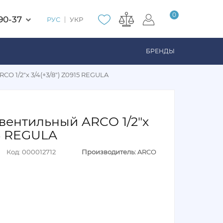
0
90-37
РУС
УКР
БРЕНДЫ
O 1/2"х 3/4(+3/8") Z0915 REGULA
вентильный ARCO 1/2"х
15 REGULA
Код: 000012712
Производитель:
ARCO