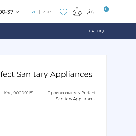
0
90-37
РУС
УКР
БРЕНДЫ
ect Sanitary Appliances
Код: 000001151
Производитель:
Perfect
Sanitary Appliances