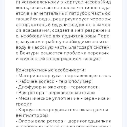
и) установленному в корпусе насоса Жид
кость, всасывается только частично пода
ется в нагнетательный патрубок Часть ос
тавшейся воды, рециркулирует через эж
ектор, который будучи соединен с камер
ой всасывания, создает в ней разрежени
е, необходимое для поднятия воды Пере
д запуском в работу необходимо залить
воду в насосную часть Благодаря систем
е Вентури решается проблема перекачк
и жидкостей с содержанием воздуха
Конструктивные особенности:
• Материал корпуса - нержавеющая сталь
• Рабочее колесо - технополимер
• Диффузор и эжектор - термопласт,
• Вал ротора - нержавеющая стали
• Механическое уплотнение - керамика и
графит
• Корпус электродвигателя охлаждается
вентилятором
• Опоры вала ротора - шарикоподшипник
и, свободно доступны для обслуживания