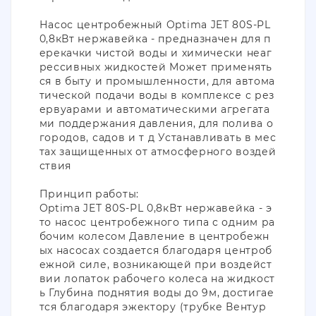
Насос центробежный Optima JET 80S-PL
0,8кВт нержавейка - предназначен для п
ерекачки чистой воды и химически неаг
рессивных жидкостей Может применять
ся в быту и промышленности, для автома
тической подачи воды в комплексе с рез
ервуарами и автоматическими агрегата
ми поддержания давления, для полива о
городов, садов и т д Устанавливать в мес
тах защищенных от атмосферного воздей
ствия
Принцип работы:
Optima JET 80S-PL 0,8кВт нержавейка - э
то насос центробежного типа с одним ра
бочим колесом Давление в центробежн
ых насосах создается благодаря центроб
ежной силе, возникающей при воздейст
вии лопаток рабочего колеса на жидкост
ь Глубина поднятия воды до 9м, достигае
тся благодаря эжектору (трубке Вентур