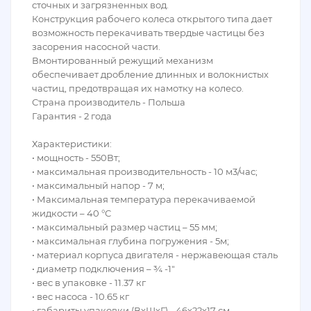
сточных и загрязненных вод.
Конструкция рабочего колеса открытого типа дает
возможность перекачивать твердые частицы без
засорения насосной части.
Вмонтированный режущий механизм
обеспечивает дробление длинных и волокнистых
частиц, предотвращая их намотку на колесо.
Страна производитель - Польша
Гарантия - 2 года
Характеристики:
• мощность - 550Вт;
• максимальная производительность - 10 м3/час;
• максимальный напор - 7 м;
• Максимальная температура перекачиваемой
жидкости – 40 °С
• максимальный размер частиц – 55 мм;
• максимальная глубина погружения - 5м;
• материал корпуса двигателя - нержавеющая сталь
• диаметр подключения – ¾ -1″
• вес в упаковке - 11.37 кг
• вес насоса - 10.65 кг
• габариты упаковки (ВхШхГ) - 46х22х17 см