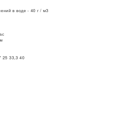
ний в воде - 40 г / м3
ас
0м
7 25 33,3 40