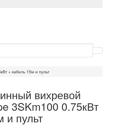
Вт + кабель 15м и пульт
жинный вихревой
e 3SKm100 0.75кВт
м и пульт