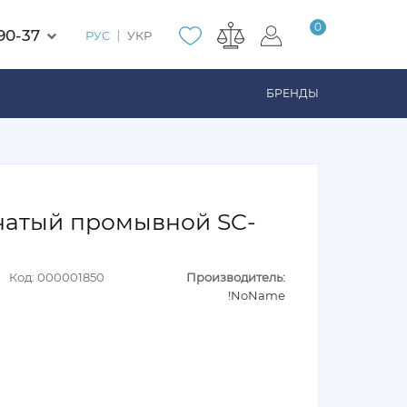
0
90-37
РУС
УКР
БРЕНДЫ
чатый промывной SC-
Код: 000001850
Производитель:
!NoName