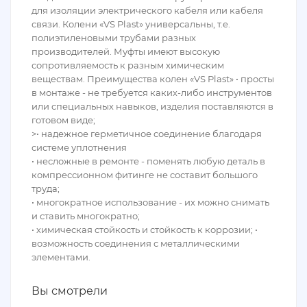
для изоляции электрического кабеля или кабеля
связи. Колени «VS Plast» универсальны, т.е.
полиэтиленовыми трубами разных
производителей. Муфты имеют высокую
сопротивляемость к разным химическим
веществам. Преимущества колен «VS Plast» • просты
в монтаже - не требуется каких-либо инструментов
или специальных навыков, изделия поставляются в
готовом виде;
>• надежное герметичное соединение благодаря
системе уплотнения
• несложные в ремонте - поменять любую деталь в
компрессионном фитинге не составит большого
труда;
• многократное использование - их можно снимать
и ставить многократно;
• химическая стойкость и стойкость к коррозии; •
возможность соединения с металлическими
элементами.
Вы смотрели