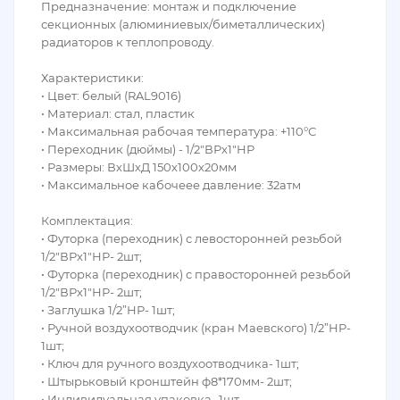
Предназначение: монтаж и подключение
секционных (алюминиевых/биметаллических)
радиаторов к теплопроводу.
Характеристики:
• Цвет: белый (RAL9016)
• Материал: стал, пластик
• Максимальная рабочая температура: +110°С
• Переходник (дюймы) - 1/2"ВРх1"НР
• Размеры: ВхШхД 150х100х20мм
• Максимальное кабочеее давление: 32атм
Комплектация:
• Футорка (переходник) с левосторонней резьбой
1/2"ВРх1"НР- 2шт;
• Футорка (переходник) с правосторонней резьбой
1/2"ВРх1"НР- 2шт;
• Заглушка 1/2”НР- 1шт;
• Ручной воздухоотводчик (кран Маевского) 1/2”НР-
1шт;
• Ключ для ручного воздухоотводчика- 1шт;
• Штырьковый кронштейн ф8*170мм- 2шт;
• Индивидуальная упаковка- 1шт