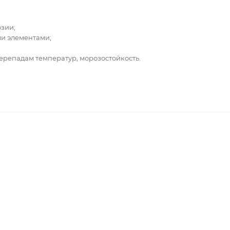
озии;
ми элементами;
перепадам температур, морозостойкость.