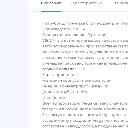
Описание
Характеристики
Отзывов 
Патрубок для унитаза 0,15м эксцентрик пла
Производство - VIEGA
Страна производства - Германия
VIEGA - это истинно немецкое качество пр
автоматизированном производственном про
максимальную степень надежности при мон
специальным манжетом для уплотнения сое
уменьшает риск закупорки канализационно
горячей воды до 95С и .
Характеристики:
Материал корпуса - полипропилен
Внешний диаметр трубы (мм) - 110
Длина патрубка - 0,15 м
Цвет белый.
Все что производит Viega связано с качест
товарами высочайшего класса. Компания Vi
За годы успешного развития Viega предлаг
ассортименту продукции Viega можно легк
согласованы между собой, а продуманная и