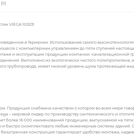
(0)
стик VIEGA 103231
оизведенное в Германии. Использование самого высокотехнологи
цессе с компьютерным управлением до пяти ступеней настояще
таже и эксплуатации продукции компании. канализационной тру
динения. Выполнено из экологически чистого полипропилена, и
го трубопровода, имеет низкий уровень шума протекающей жидк
вом. Продукция снабжена качеством о котором во всем мире гово
ega – мировой лидер по производству сантехнического и отопите
ает более 16 000 наименований продукции, выпускаемой на пяти
о и быстро скомплектовать любые инженерные системы зданий. С
 безупречная конструкция гарантирует удобство монтажа, надеж