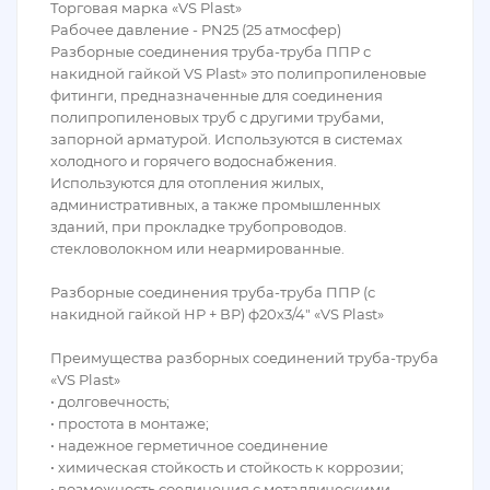
Торговая марка «VS Plast»
Рабочее давление - PN25 (25 атмосфер)
Разборные соединения труба-труба ППР с
накидной гайкой VS Plast» это полипропиленовые
фитинги, предназначенные для соединения
полипропиленовых труб с другими трубами,
запорной арматурой. Используются в системах
холодного и горячего водоснабжения.
Используются для отопления жилых,
административных, а также промышленных
зданий, при прокладке трубопроводов.
стекловолокном или неармированные.
Разборные соединения труба-труба ППР (с
накидной гайкой НР + ВР) ф20х3/4″ «VS Plast»
Преимущества разборных соединений труба-труба
«VS Plast»
• долговечность;
• простота в монтаже;
• надежное герметичное соединение
• химическая стойкость и стойкость к коррозии;
• возможность соединения с металлическими