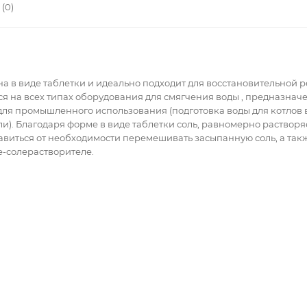
(0)
а в виде таблетки и идеально подходит для восстановительной р
я на всех типах оборудования для смягчения воды , предназнач
и для промышленного использования (подготовка воды для котлов
ли). Благодаря форме в виде таблетки соль, равномерно раствор
авиться от необходимости перемешивать засыпанную соль, а та
е-солерастворителе.