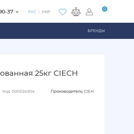
0
90-37
РУС
УКР
БРЕНДЫ
ованная 25кг CIECH
Код: 000024504
Производитель:
CIEH