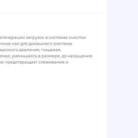
егенерации загрузок в системах очистки.
енных как для домашнего (системы
 высокого давления, пищевая,
яемая, уменьшаясь в размере, до насыщения
кже предотвращает слеживание и