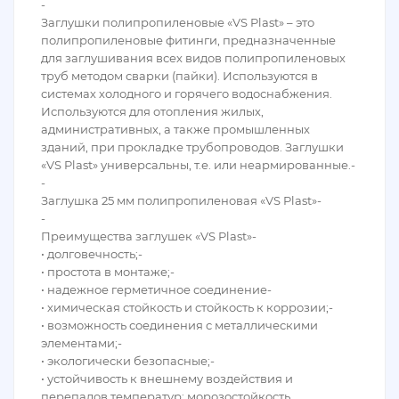
-
Заглушки полипропиленовые «VS Plast» – это
полипропиленовые фитинги, предназначенные
для заглушивания всех видов полипропиленовых
труб методом сварки (пайки). Используются в
системах холодного и горячего водоснабжения.
Используются для отопления жилых,
административных, а также промышленных
зданий, при прокладке трубопроводов. Заглушки
«VS Plast» универсальны, т.е. или неармированные.-
-
Заглушка 25 мм полипропиленовая «VS Plast»-
-
Преимущества заглушек «VS Plast»-
• долговечность;-
• простота в монтаже;-
• надежное герметичное соединение-
• химическая стойкость и стойкость к коррозии;-
• возможность соединения с металлическими
элементами;-
• экологически безопасные;-
• устойчивость к внешнему воздействия и
перепадов температур; морозостойкость.